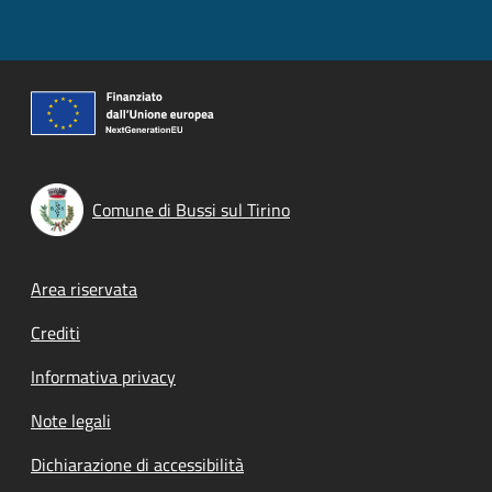
Comune di Bussi sul Tirino
Footer menu
Area riservata
Crediti
Informativa privacy
Note legali
Dichiarazione di accessibilità