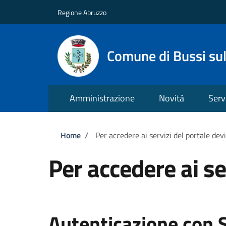
Salta al contenuto principale
Skip to footer content
Regione Abruzzo
Comune di Bussi sul
Amministrazione
Novità
Serv
Briciole di pane
Home
/
Per accedere ai servizi del portale dev
Per accedere ai se
Autenticazione con 