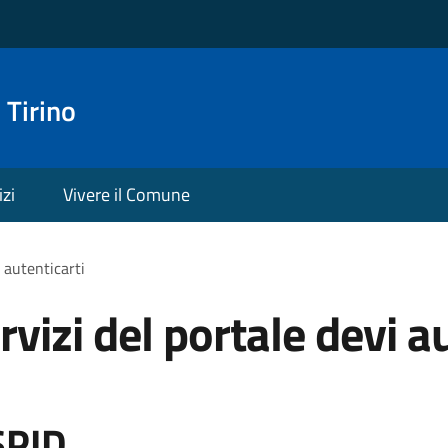
 Tirino
izi
Vivere il Comune
i autenticarti
rvizi del portale devi a
SPID