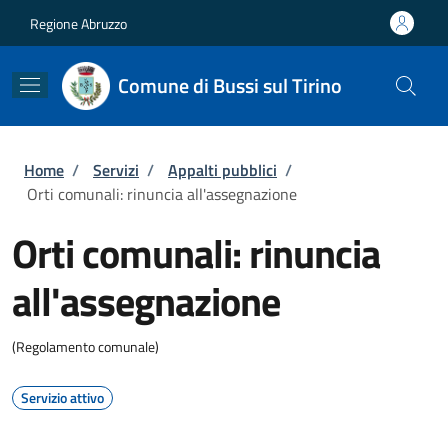
Salta al contenuto principale
Skip to footer content
Regione Abruzzo
Comune di Bussi sul Tirino
Briciole di pane
Home
/
Servizi
/
Appalti pubblici
/
Orti comunali: rinuncia all'assegnazione
Orti comunali: rinuncia
all'assegnazione
(Regolamento comunale)
Servizio attivo