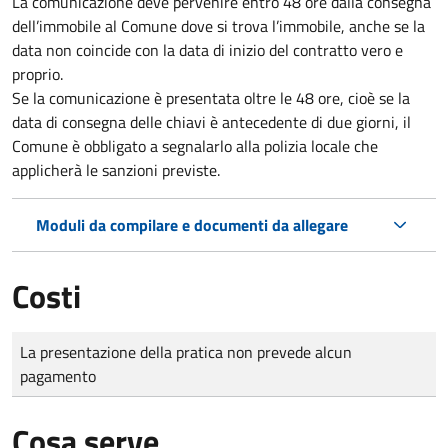
La comunicazione deve pervenire
entro 48 ore
dalla consegna
dell’immobile al Comune dove si trova l’immobile, anche se la
data non coincide con la data di inizio del contratto vero e
proprio.
Se la comunicazione è presentata oltre le 48 ore, cioè se la
data di consegna delle chiavi è antecedente di due giorni, il
Comune è obbligato a segnalarlo alla polizia locale che
applicherà le sanzioni previste.
Moduli da compilare e documenti da allegare
Costi
Tipo di pagamento
Importo
La presentazione della pratica non prevede alcun
pagamento
Cosa serve