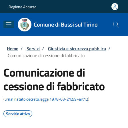
Salta al contenuto principale
Skip to footer content
Regione Abruzzo
Comune di Bussi sul Tirino
Briciole di pane
Home
/
Servizi
/
Giustizia e sicurezza pubblica
/
Comunicazione di cessione di fabbricato
Comunicazione di
cessione di fabbricato
(
urn:nir:stato:decreto.legge:1978-03-21;59~art12
)
Servizio attivo