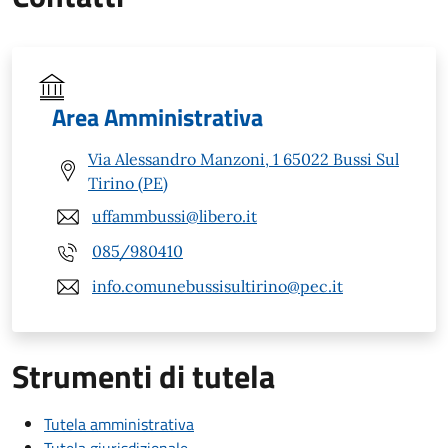
Area Amministrativa
Via Alessandro Manzoni, 1 65022 Bussi Sul
Tirino (PE)
uffammbussi@libero.it
085/980410
info.comunebussisultirino@pec.it
Strumenti di tutela
Tutela amministrativa
Tutela giurisdizionale