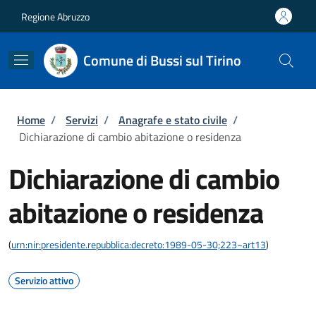
Salta al contenuto principale
Skip to footer content
Regione Abruzzo
Comune di Bussi sul Tirino
Briciole di pane
Home
/
Servizi
/
Anagrafe e stato civile
/
Dichiarazione di cambio abitazione o residenza
Dichiarazione di cambio
abitazione o residenza
(
urn:nir:presidente.repubblica:decreto:1989-05-30;223~art13
)
Servizio attivo