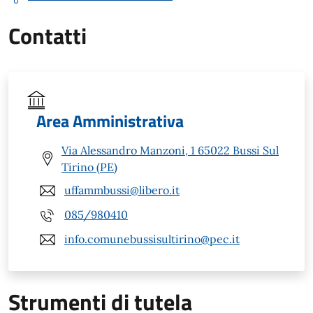
Contatti
Area Amministrativa
Via Alessandro Manzoni, 1 65022 Bussi Sul
Tirino (PE)
uffammbussi@libero.it
085/980410
info.comunebussisultirino@pec.it
Strumenti di tutela