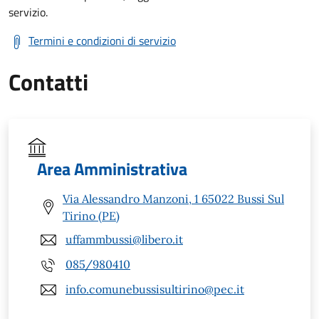
servizio.
Termini e condizioni di servizio
Contatti
Area Amministrativa
Via Alessandro Manzoni, 1 65022 Bussi Sul
Tirino (PE)
uffammbussi@libero.it
085/980410
info.comunebussisultirino@pec.it