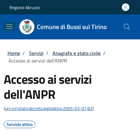
Salta al contenuto principale
Skip to footer content
Regione Abruzzo
Comune di Bussi sul Tirino
Briciole di pane
Home
/
Servizi
/
Anagrafe e stato civile
/
Accesso ai servizi dell'ANPR
Accesso ai servizi
dell'ANPR
(
urn:nir:stato:decreto.legislativo:2005-03-07;82
)
Servizio attivo