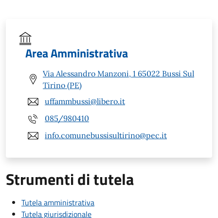
Area Amministrativa
Via Alessandro Manzoni, 1 65022 Bussi Sul
Tirino (PE)
uffammbussi@libero.it
085/980410
info.comunebussisultirino@pec.it
Strumenti di tutela
Tutela amministrativa
Tutela giurisdizionale