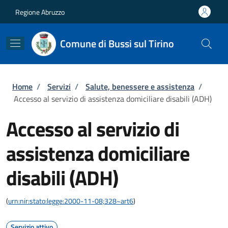
Salta al contenuto principale
Skip to footer content
Regione Abruzzo
Comune di Bussi sul Tirino
Briciole di pane
Home
/
Servizi
/
Salute, benessere e assistenza
/
Accesso al servizio di assistenza domiciliare disabili (ADH)
Accesso al servizio di
assistenza domiciliare
disabili (ADH)
(
urn:nir:stato:legge:2000-11-08;328~art6
)
Servizio attivo