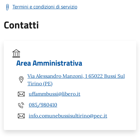
Termini e condizioni di servizio
Contatti
Area Amministrativa
Via Alessandro Manzoni, 1 65022 Bussi Sul
Tirino (PE)
uffammbussi@libero.it
085/980410
info.comunebussisultirino@pec.it