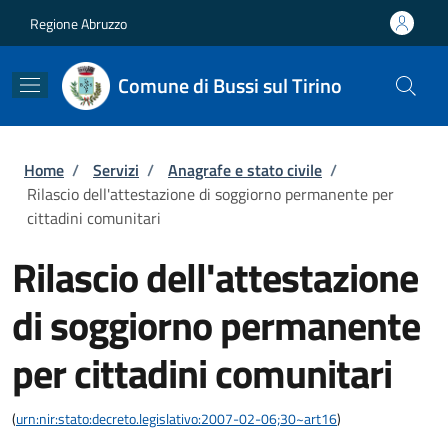
Salta al contenuto principale
Skip to footer content
Regione Abruzzo
Comune di Bussi sul Tirino
Briciole di pane
Home
/
Servizi
/
Anagrafe e stato civile
/
Rilascio dell'attestazione di soggiorno permanente per
cittadini comunitari
Rilascio dell'attestazione
di soggiorno permanente
per cittadini comunitari
(
urn:nir:stato:decreto.legislativo:2007-02-06;30~art16
)