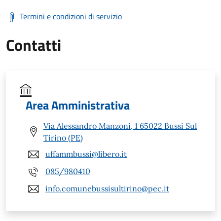
Termini e condizioni di servizio
Contatti
Area Amministrativa
Via Alessandro Manzoni, 1 65022 Bussi Sul
Tirino (PE)
uffammbussi@libero.it
085/980410
info.comunebussisultirino@pec.it