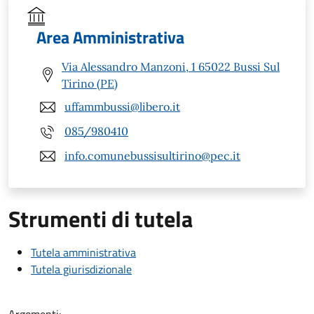
Area Amministrativa
Via Alessandro Manzoni, 1 65022 Bussi Sul
Tirino (PE)
uffammbussi@libero.it
085/980410
info.comunebussisultirino@pec.it
Strumenti di tutela
Tutela amministrativa
Tutela giurisdizionale
Argomenti: