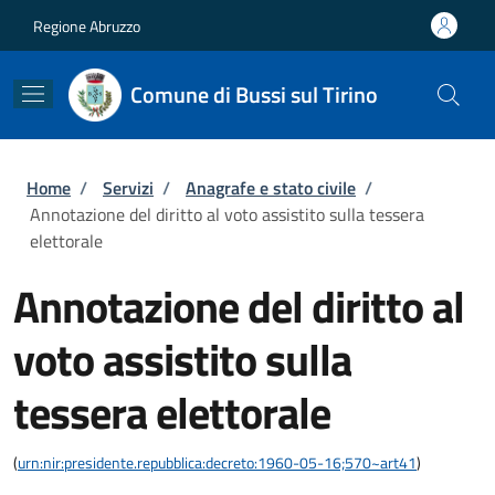
Salta al contenuto principale
Skip to footer content
Regione Abruzzo
Comune di Bussi sul Tirino
Briciole di pane
Home
/
Servizi
/
Anagrafe e stato civile
/
Annotazione del diritto al voto assistito sulla tessera
elettorale
Annotazione del diritto al
voto assistito sulla
tessera elettorale
(
urn:nir:presidente.repubblica:decreto:1960-05-16;570~art41
)