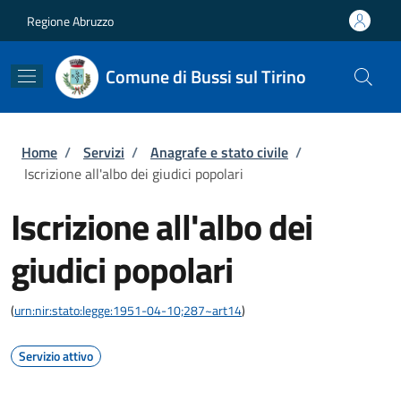
Salta al contenuto principale
Skip to footer content
Regione Abruzzo
Comune di Bussi sul Tirino
Briciole di pane
Home
/
Servizi
/
Anagrafe e stato civile
/
Iscrizione all'albo dei giudici popolari
Iscrizione all'albo dei
giudici popolari
(
urn:nir:stato:legge:1951-04-10;287~art14
)
Servizio attivo