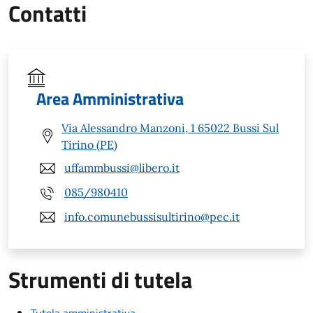
Contatti
Area Amministrativa
Via Alessandro Manzoni, 1 65022 Bussi Sul
Tirino (PE)
uffammbussi@libero.it
085/980410
info.comunebussisultirino@pec.it
Strumenti di tutela
Tutela amministrativa