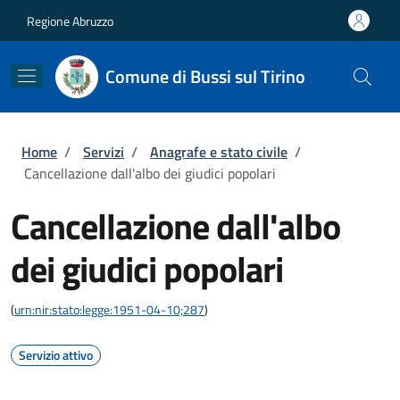
Salta al contenuto principale
Skip to footer content
Regione Abruzzo
Comune di Bussi sul Tirino
Briciole di pane
Home
/
Servizi
/
Anagrafe e stato civile
/
Cancellazione dall'albo dei giudici popolari
Cancellazione dall'albo
dei giudici popolari
(
urn:nir:stato:legge:1951-04-10;287
)
Servizio attivo