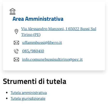
Area Amministrativa
Via Alessandro Manzoni, 1 65022 Bussi Sul
Tirino (PE)
uffammbussi@libero.it
085/980410
info.comunebussisultirino@pec.it
Strumenti di tutela
Tutela amministrativa
Tutela giurisdizionale