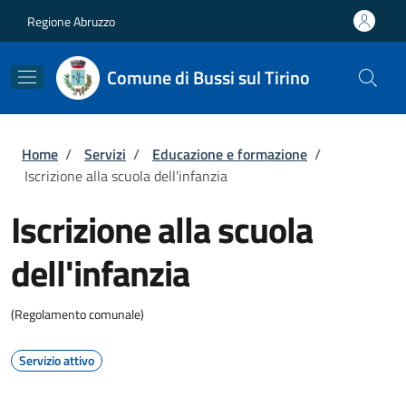
Salta al contenuto principale
Skip to footer content
Regione Abruzzo
Comune di Bussi sul Tirino
Briciole di pane
Home
/
Servizi
/
Educazione e formazione
/
Iscrizione alla scuola dell'infanzia
Iscrizione alla scuola
dell'infanzia
(Regolamento comunale)
Servizio attivo