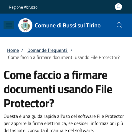
Salta al contenuto principale
Skip to footer content
Regione Abruzzo
Comune di Bussi sul Tirino
Briciole di pane
Home
/
Domande frequenti
/
Come faccio a firmare documenti usando File Protector?
Come faccio a firmare
documenti usando File
Protector?
Questa è una guida rapida all'uso del software File Protector
per apporre la firma elettronica, se desideri informazioni più
dettagliate, consulta il manuale del software.