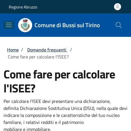
Salta al contenuto principale
Skip to footer content
Regione Abruzzo
Comune di Bussi sul Tirino
Briciole di pane
Home
/
Domande frequenti
/
Come fare per calcolare l'ISEE?
Come fare per calcolare
l'ISEE?
Per calcolare l'ISEE devi presentare una dichiarazione,
definita Dichiarazione Sostitutiva Unica (DSU), nella quale devi
indicare la composizione e le caratteristiche del tuo nucleo
familiare, i relativi redditi e il patrimonio
mobiliare e immobiliare.