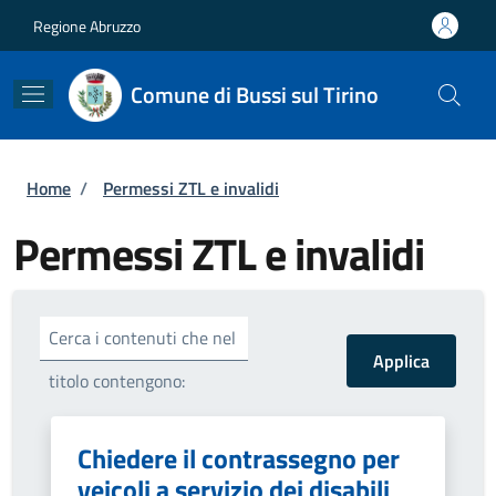
Salta al contenuto principale
Skip to footer content
Regione Abruzzo
Comune di Bussi sul Tirino
Briciole di pane
Home
/
Permessi ZTL e invalidi
Permessi ZTL e invalidi
Cerca i contenuti che nel
titolo contengono:
Chiedere il contrassegno per
veicoli a servizio dei disabili