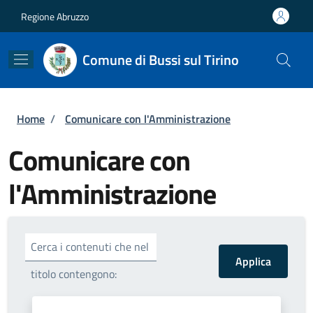
Salta al contenuto principale
Skip to footer content
Regione Abruzzo
Comune di Bussi sul Tirino
Briciole di pane
Home
/
Comunicare con l'Amministrazione
Comunicare con
l'Amministrazione
Cerca i contenuti che nel
titolo contengono: