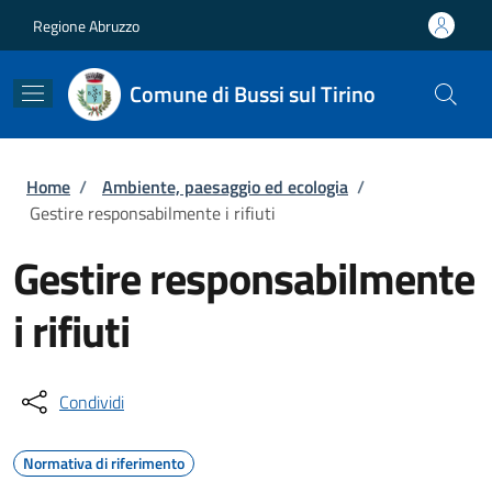
Salta al contenuto principale
Skip to footer content
Regione Abruzzo
Comune di Bussi sul Tirino
Briciole di pane
Home
/
Ambiente, paesaggio ed ecologia
/
Gestire responsabilmente i rifiuti
Gestire responsabilmente
i rifiuti
Condividi
Normativa di riferimento