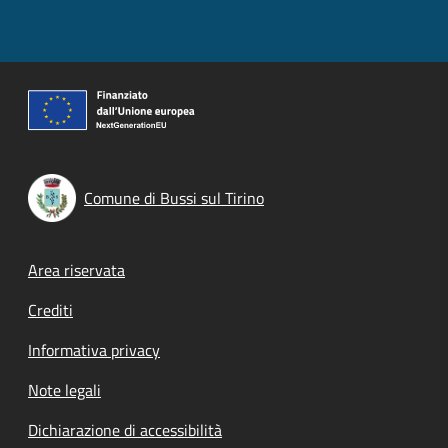
Comune di Bussi sul Tirino
Footer menu
Area riservata
Crediti
Informativa privacy
Note legali
Dichiarazione di accessibilità