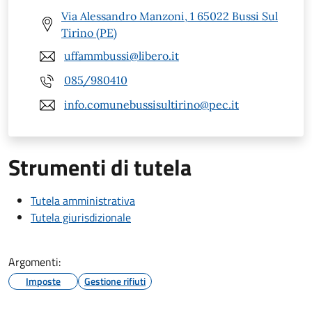
Via Alessandro Manzoni, 1 65022 Bussi Sul
Tirino (PE)
uffammbussi@libero.it
085/980410
info.comunebussisultirino@pec.it
Strumenti di tutela
Tutela amministrativa
Tutela giurisdizionale
Argomenti:
Imposte
Gestione rifiuti