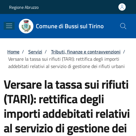
Salta al contenuto principale
Skip to footer content
Regione Abruzzo
Comune di Bussi sul Tirino
Briciole di pane
Home
/
Servizi
/
Tributi, finanze e contravvenzioni
/
Versare la tassa sui rifiuti (TARI): rettifica degli importi
addebitati relativi al servizio di gestione dei rifiuti urbani
Versare la tassa sui rifiuti
(TARI): rettifica degli
importi addebitati relativi
al servizio di gestione dei