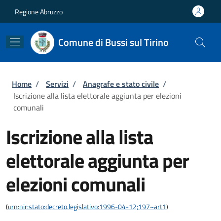
Salta al contenuto principale
Skip to footer content
Regione Abruzzo
Comune di Bussi sul Tirino
Briciole di pane
Home
/
Servizi
/
Anagrafe e stato civile
/
Iscrizione alla lista elettorale aggiunta per elezioni
comunali
Iscrizione alla lista
elettorale aggiunta per
elezioni comunali
(
urn:nir:stato:decreto.legislativo:1996-04-12;197~art1
)